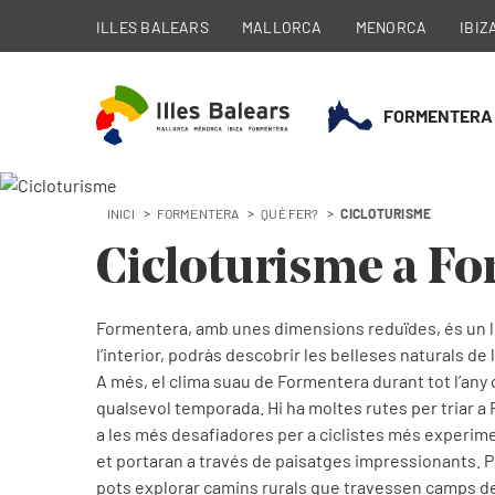
ILLES BALEARS
MALLORCA
MENORCA
IBIZ
FORMENTERA
INICI
FORMENTERA
QUÈ FER?
CICLOTURISME
Cicloturisme a F
Formentera, amb unes dimensions reduïdes, és un llo
l’interior, podràs descobrir les belleses naturals de 
A més, el clima suau de Formentera durant tot l’any c
qualsevol temporada. Hi ha moltes rutes per triar a F
a les més desafiadores per a ciclistes més experimen
et portaran a través de paisatges impressionants. 
pots explorar camins rurals que travessen camps de 