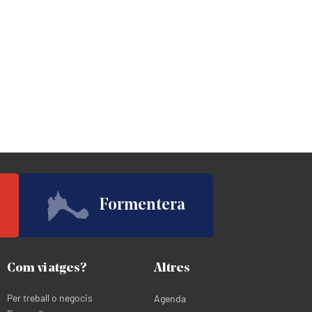
Formentera
Com viatges?
Altres
Per treball o negocis
Agenda