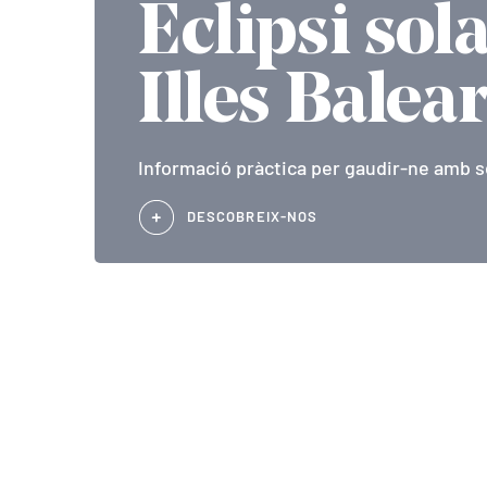
Eclipsi sola
Illes Balea
Informació pràctica per gaudir-ne amb s
DESCOBREIX-NOS