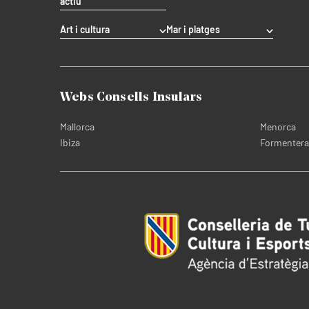
actiu
Art i cultura
Mar i platges
Webs Consells Insulars
Mallorca
Menorca
Ibiza
Formentera