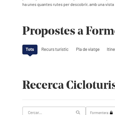
ha unes quantes rutes per descobrir, amb una vist
Propostes a Form
Tots
Recurs turístic
Pla de viatge
Itine
Recerca Ciclotur
Tog
Formentera