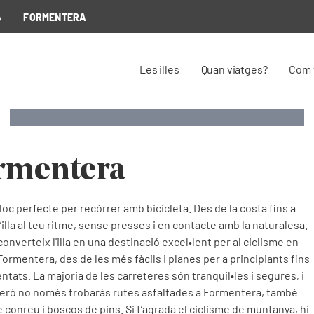
A
FORMENTERA
Les illes
Quan viatges?
Com 
Cicloturisme
Cicloturisme
Cicloturisme
BTT a Formentera
Circuits verds de Formentera amb bicicleta
Cicloturisme a Formentera
ormentera
c perfecte per recórrer amb bicicleta. Des de la costa fins a
l’illa al teu ritme, sense presses i en contacte amb la naturalesa.
onverteix l'illa en una destinació excel•lent per al ciclisme en
ormentera, des de les més fàcils i planes per a principiants fins
tats. La majoria de les carreteres són tranquil•les i segures, i
Però no només trobaràs rutes asfaltades a Formentera, també
conreu i boscos de pins. Si t’agrada el ciclisme de muntanya, hi