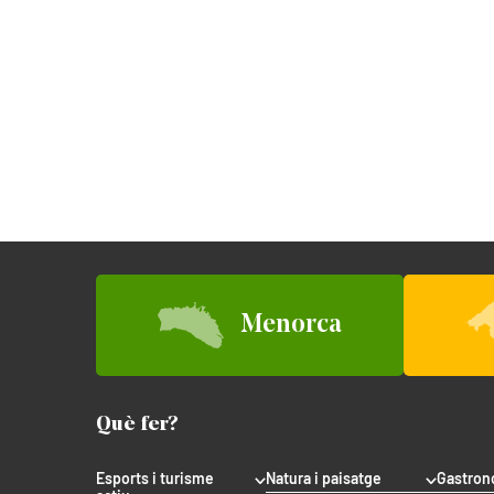
Menorca
Què fer?
Esports i turisme
Natura i paisatge
Gastron