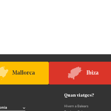
Mallorca
Ibiza
Quan viatges?
Hivern a Balears
omia