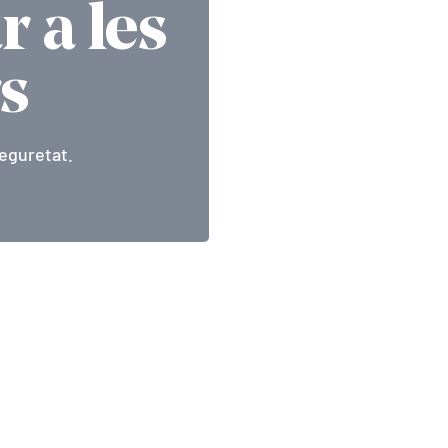
r a les
rs
eguretat.