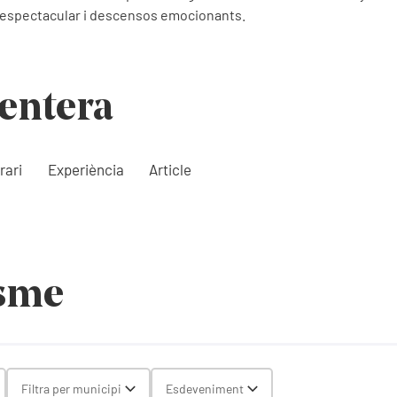
a espectacular i descensos emocionants.
entera
rari
Experiència
Article
isme
gle Select
Filtra per municipi
Esdeveniment
Toggle Select
Toggle Select