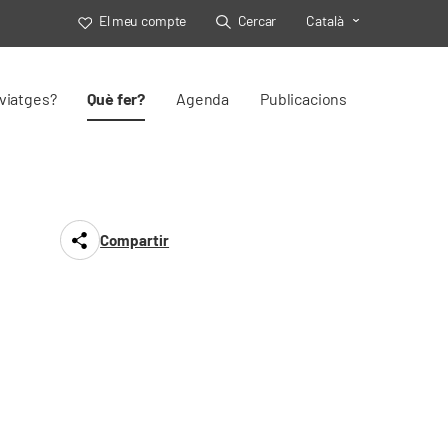
El meu compte
Cercar
Català
Toggle Select
viatges?
Què fer?
Agenda
Publicacions
Compartir