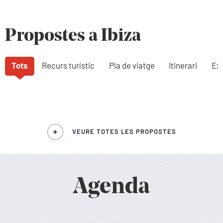
Propostes a Ibiza
Tots
Recurs turístic
Pla de viatge
Itinerari
Exp
VEURE TOTES LES PROPOSTES
Agenda