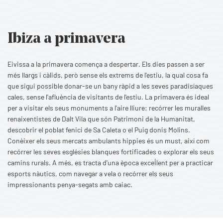
Ibiza a primavera
Eivissa a la primavera comença a despertar. Els dies passen a ser
més llargs i càlids, però sense els extrems de l'estiu, la qual cosa fa
que sigui possible donar-se un bany ràpid a les seves paradisíaques
cales, sense l'afluència de visitants de l'estiu. La primavera és ideal
per a visitar els seus monuments a l'aire lliure: recórrer les muralles
renaixentistes de Dalt Vila que són Patrimoni de la Humanitat,
descobrir el poblat fenici de Sa Caleta o el Puig donis Molins.
Conèixer els seus mercats ambulants hippies és un must, així com
recórrer les seves esglésies blanques fortificades o explorar els seus
camins rurals. A més, es tracta d'una època excel·lent per a practicar
esports nàutics, com navegar a vela o recórrer els seus
impressionants penya-segats amb caiac.