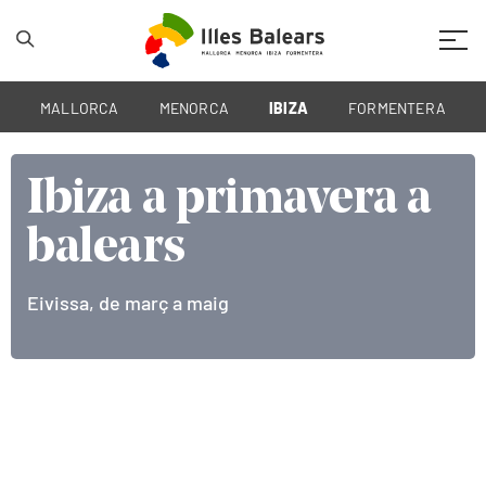
Mobil
MALLORCA
MENORCA
IBIZA
FORMENTERA
Ibiza a primavera a
Ibiza a primavera a
Ibiza a primavera a
balears
balears
balears
Eivissa, de març a maig
Eivissa, de març a maig
Eivissa, de març a maig