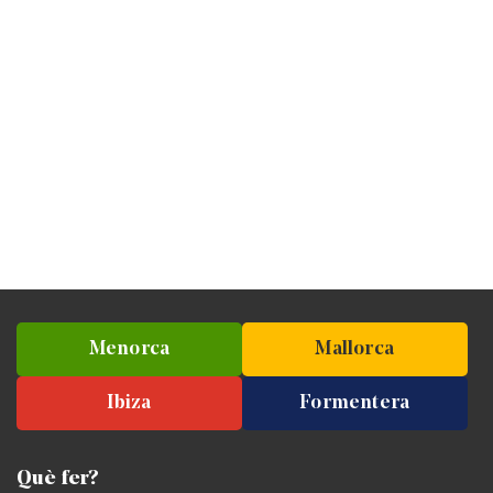
Menorca
Mallorca
Ibiza
Formentera
Què fer?