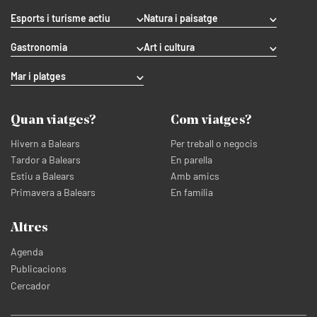
Esports i turisme actiu
Natura i paisatge
Gastronomia
Art i cultura
Mar i platges
Quan viatges?
Com viatges?
Hivern a Balears
Per treball o negocis
Tardor a Balears
En parella
Estiu a Balears
Amb amics
Primavera a Balears
En família
Altres
Agenda
Publicacions
Cercador