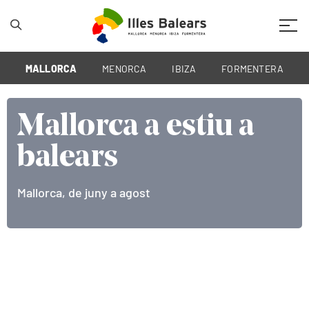
Mobil
MALLORCA
MENORCA
IBIZA
FORMENTERA
Mallorca a estiu a
Mallorca a estiu a
Mallorca a estiu a
balears
balears
balears
Mallorca, de juny a agost
Mallorca, de juny a agost
Mallorca, de juny a agost (By HiBalearic)