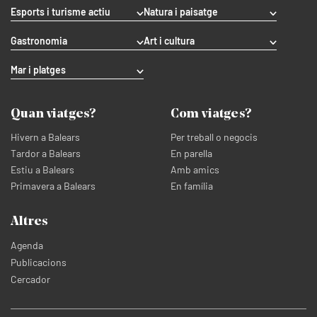
Esports i turisme actiu
Natura i paisatge
Gastronomia
Art i cultura
Mar i platges
Quan viatges?
Com viatges?
Hivern a Balears
Per treball o negocis
Tardor a Balears
En parella
Estiu a Balears
Amb amics
Primavera a Balears
En família
Altres
Agenda
Publicacions
Cercador