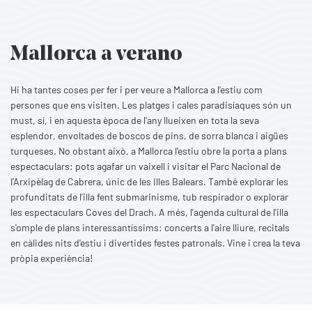
Mallorca a verano
Hi ha tantes coses per fer i per veure a Mallorca a l'estiu com
persones que ens visiten. Les platges i cales paradisíaques són un
must, sí, i en aquesta època de l'any llueixen en tota la seva
esplendor, envoltades de boscos de pins, de sorra blanca i aigües
turqueses. No obstant això, a Mallorca l'estiu obre la porta a plans
espectaculars: pots agafar un vaixell i visitar el Parc Nacional de
l'Arxipèlag de Cabrera, únic de les Illes Balears. També explorar les
profunditats de l'illa fent submarinisme, tub respirador o explorar
les espectaculars Coves del Drach. A més, l'agenda cultural de l'illa
s'omple de plans interessantíssims: concerts a l'aire lliure, recitals
en càlides nits d'estiu i divertides festes patronals. Vine i crea la teva
pròpia experiència!