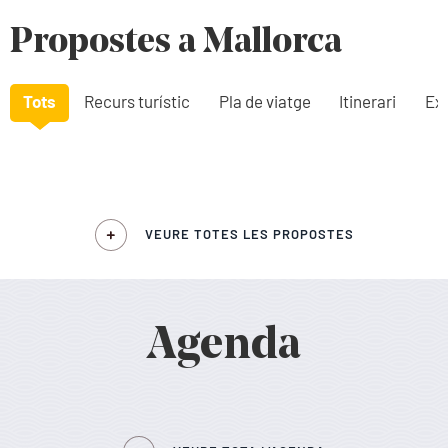
Propostes a Mallorca
Tots
Recurs turístic
Pla de viatge
Itinerari
Exp
VEURE TOTES LES PROPOSTES
Agenda