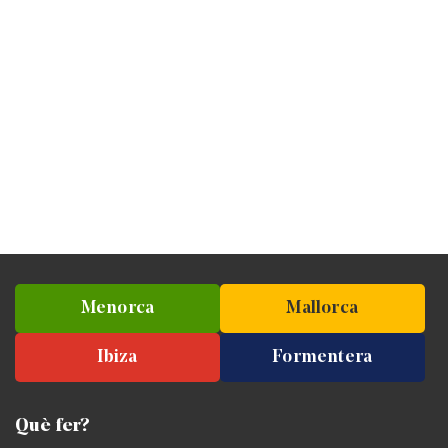
Menorca
Mallorca
Ibiza
Formentera
Què fer?