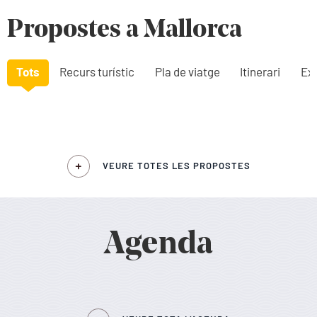
Propostes a Mallorca
Tots
Recurs turístic
Pla de viatge
Itinerari
Exp
VEURE TOTES LES PROPOSTES
Agenda