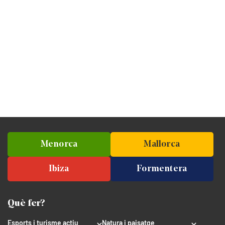
Menorca
Mallorca
Ibiza
Formentera
Què fer?
Esports i turisme actiu
Natura i paisatge