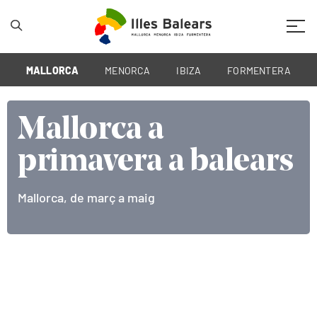
Mobil
MALLORCA
MENORCA
IBIZA
FORMENTERA
Mallorca a
Mallorca a
Mallorca a
primavera a balears
primavera a balears
primavera a balears
Mallorca, de març a maig
Mallorca, de març a maig
Les illes, de març a maig