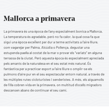
Mallorca a primavera
La primavera és una època de l'any especialment bonica a Mallorca.
La temperatura és agradable, però no fa calor, la qual cosa fa que
sigui una època excel·lent per dur a terme activitats a l'aire lliure,
com vagarejar per Palma, Alcúdia o Pollença, degustar una
estupenda paella al costat de la mar o provar els “variats” en alguna
terrassa de la ciutat. Però aquesta època és especialment apreciada
pels amants de la naturalesa en el seu estat més natural. És
fantàstica per a practicar esport a l'aire lliure o omplir-se els
pulmons d'aire pur en el seu espectacular entorn natural, a través de
les múltiples rutes cicloturistes i senderistes. A més, els aiguamolls
de l'illa cobren vida en la primavera, on multitud d'ocells migradors
descansen abans de continuar el seu camí.