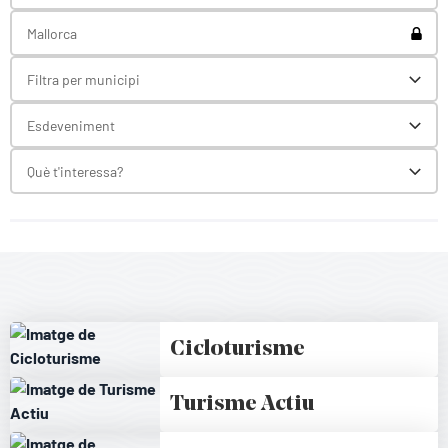
Toggl
Mallorca
Filtra per municipi
Toggl
Esdeveniment
Toggl
Què t'interessa?
Toggl
Cicloturisme
Turisme Actiu