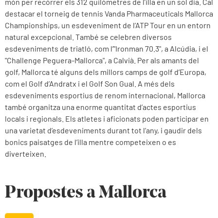
món per recórrer els 312 quilòmetres de l’illa en un sol dia. Cal
destacar el torneig de tennis Vanda Pharmaceuticals Mallorca
Championships, un esdeveniment de l’ATP Tour en un entorn
natural excepcional. També se celebren diversos
esdeveniments de triatló, com l’"Ironman 70.3", a Alcúdia, i el
"Challenge Peguera-Mallorca", a Calvià. Per als amants del
golf, Mallorca té alguns dels millors camps de golf d’Europa,
com el Golf d’Andratx i el Golf Son Gual. A més dels
esdeveniments esportius de renom internacional, Mallorca
també organitza una enorme quantitat d’actes esportius
locals i regionals. Els atletes i aficionats poden participar en
una varietat d’esdeveniments durant tot l’any, i gaudir dels
bonics paisatges de l’illa mentre competeixen o es
diverteixen.
Propostes a Mallorca