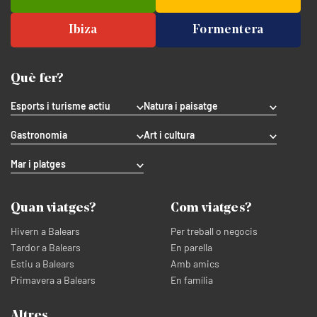
Ibiza
Formentera
Què fer?
Esports i turisme actiu
Natura i paisatge
Gastronomia
Art i cultura
Mar i platges
Quan viatges?
Com viatges?
Hivern a Balears
Per treball o negocis
Tardor a Balears
En parella
Estiu a Balears
Amb amics
Primavera a Balears
En família
Altres