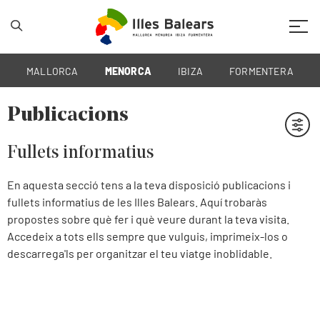
Mobil
MALLORCA
MENORCA
IBIZA
FORMENTERA
Publicacions
Filtre
Fullets informatius
En aquesta secció tens a la teva disposició publicacions i
fullets informatius de les Illes Balears. Aquí trobaràs
propostes sobre què fer i què veure durant la teva visita.
Accedeix a tots ells sempre que vulguis, imprimeix-los o
descarrega'ls per organitzar el teu viatge inoblidable.