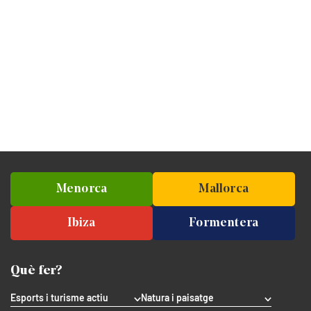
Menorca
Mallorca
Ibiza
Formentera
Què fer?
Esports i turisme actiu
Natura i paisatge