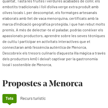
qualitat. Tasta les fruites i verdures acabades de collir, els
embotits tradicionals i l’oli d’oliva verge extra produït amb
olives locals i, per descomptat, els formatges artesanals
elaborats amb llet de vaca menorquina, certificats amb la
marca d’indicació geogràfica protegida, i que han rebut molts
premis. A més de delectar-te el paladar, podràs conèixer els
apassionats productors, aprendre sobre les seves tècniques
de cultiu i participar en activitats interactives que et
connectaran amb l'essència autèntica de Menorca.
Descobreix els tresors culinaris d’aquesta illa màgica a través
dels productors km0 i deixa’t captivar per la gastronomia
local i sostenible de Menorca.
Propostes a Menorca
Tots
Recurs turístic