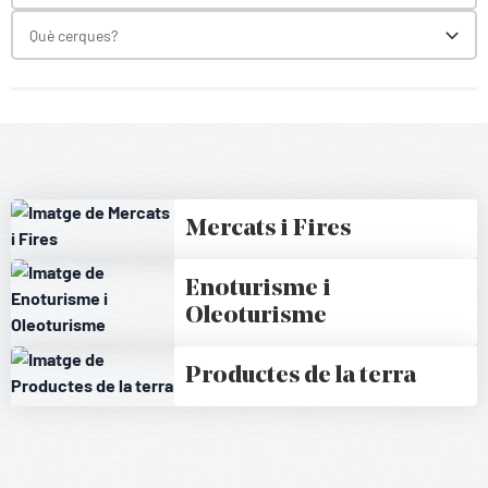
Què cerques?
Toggl
Mercats i Fires
Enoturisme i
Oleoturisme
Productes de la terra