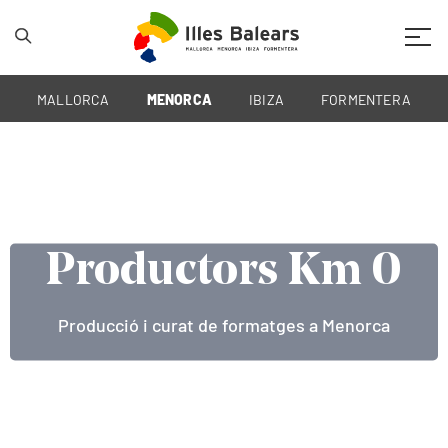
Mobil
MALLORCA
MENORCA
IBIZA
FORMENTERA
Productors Km 0
Productors Km 0
Productors Km 0
Embarcació de pescadors a Menorca
Viticultors a Menorca
Producció i curat de formatges a Menorca