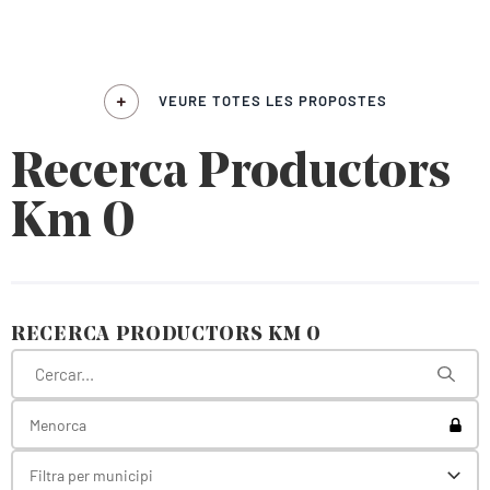
VEURE TOTES LES PROPOSTES
Recerca Productors
Km 0
RECERCA PRODUCTORS KM 0
Toggl
Menorca
Filtra per municipi
Toggl