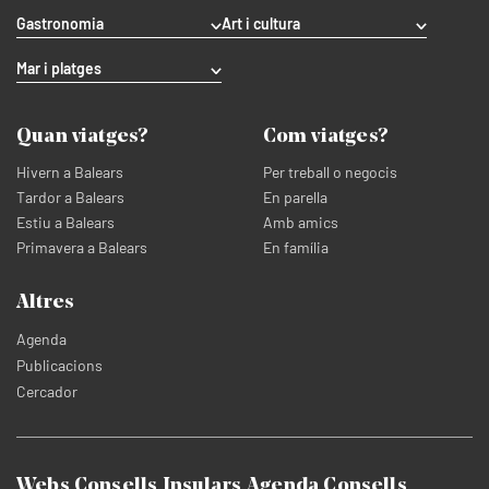
Gastronomia
Art i cultura
Mar i platges
Quan viatges?
Com viatges?
Hivern a Balears
Per treball o negocis
Tardor a Balears
En parella
Estiu a Balears
Amb amics
Primavera a Balears
En família
Altres
Agenda
Publicacions
Cercador
Webs Consells Insulars
Agenda Consells