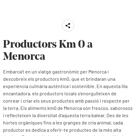
Productors Km 0 a
Menorca
Embarca’t en un viatge gastronòmic per Menorca i
descobreix els productors km0, que et brindaran una
experiència culinària autèntica i sostenible. En aquesta illa
encantadora, els productors locals s’enorgulleixen de
conrear i criar els seus productes amb passió i respecte per
la terra. Els aliments km0 de Menorca són frescos, saborosos
i reflecteixen la diversitat d’aquesta terra balear. Des de les
hortes orgàniques fins a les granges de cria animal, cada
productor es dedica a oferir-te productes de la més alta