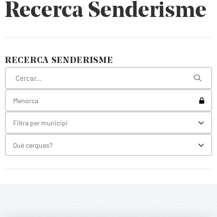
Recerca Senderisme
RECERCA SENDERISME
Toggl
Menorca
Filtra per municipi
Toggl
Què cerques?
Toggl