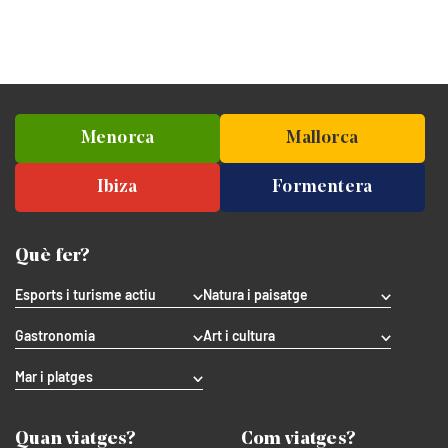
Menorca
Mallorca
Ibiza
Formentera
Què fer?
Esports i turisme actiu
Natura i paisatge
Gastronomia
Art i cultura
Mar i platges
Quan viatges?
Com viatges?