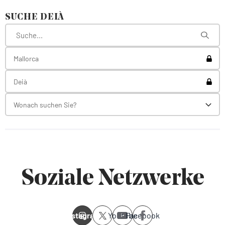
SUCHE DEIÀ
Toggl
Mallorca
Toggl
Deià
Wonach suchen Sie?
Toggl
Soziale Netzwerke
Instagram
Youtube
Facebook