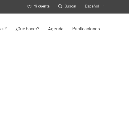
Mi cuenta
Buscar
Español
Toggle Select
jas?
¿Qué hacer?
Agenda
Publicaciones