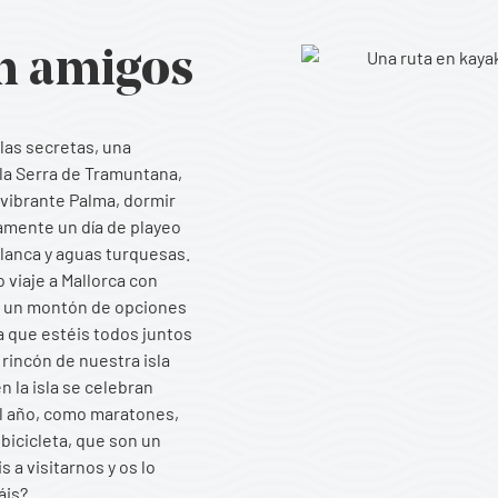
n amigos
las secretas, una
 la Serra de Tramuntana,
 vibrante Palma, dormir
amente un día de playeo
blanca y aguas turquesas.
 viaje a Mallorca con
on un montón de opciones
a que estéis todos juntos
rincón de nuestra isla
n la isla se celebran
l año, como maratones,
 bicicleta, que son un
 a visitarnos y os lo
áis?