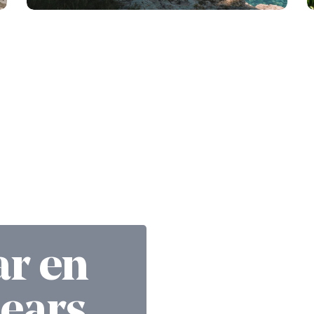
ar en
lears