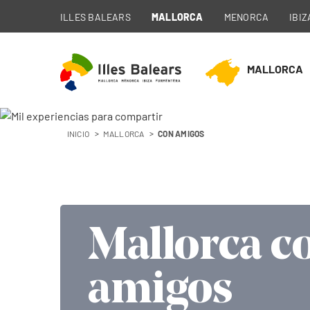
ILLES BALEARS
MALLORCA
MENORCA
IBIZ
MALLORCA
INICIO
MALLORCA
CON AMIGOS
Mallorca c
Mallorca c
Mallorca c
Mallorca c
amigos
amigos
amigos
amigos