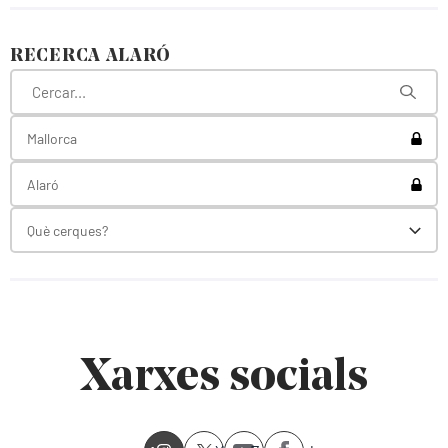
RECERCA ALARÓ
Toggl
Mallorca
Toggl
Alaró
Què cerques?
Toggl
Xarxes socials