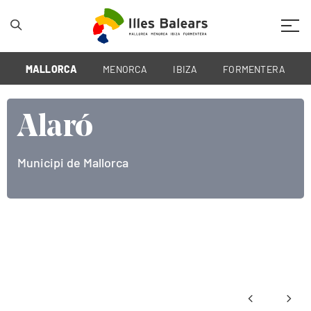
Mobil
MALLORCA
MENORCA
IBIZA
FORMENTERA
laró
A
icipi de Mallorca
Mun