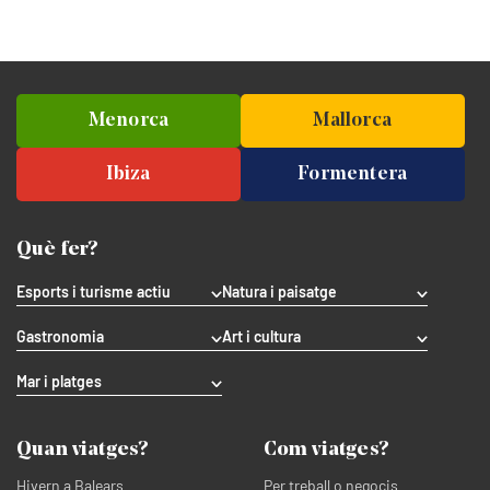
Menorca
Mallorca
Ibiza
Formentera
Què fer?
Esports i turisme actiu
Natura i paisatge
Gastronomia
Art i cultura
Mar i platges
Quan viatges?
Com viatges?
Hivern a Balears
Per treball o negocis