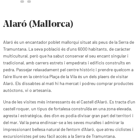
Alaró (Mallorca)
Alaró és un encantador poblet mallorquí situat als peus de la Serra de
Tramuntana. La seva població és d’uns 6000 habitants, de caràcter
multicultural, però que ha sabut conservar el seu encant singular i
tradicional, amb carrers estrets i empedrats i edificis construïts en
pedra. Passejar relaxadament pel centre històric i prendre quelcom a
l’aire lliure en la cèntrica Plaça de la Vila és un dels plaers de visitar
Alaró. Els dissabtes al matí hi ha mercat i podreu comprar productes
autòctons, vi o artesania.
Una de les visites més interessants és el Castell d’Alaró. Es tracta d’un
castell roquer, un tipus de fortalesa construïda en una zona elevada,
agresta i estratègica, des d’on es podia divisar gran part del territori i
del mar. Val la pena endinsar-se a les seves muralles i admirar la
impressionant bellesa natural de l’entorn d’Alaró, que atreu ciclistes i
excursionistes pel seu fàcil accés a la Serra de Tramuntana.