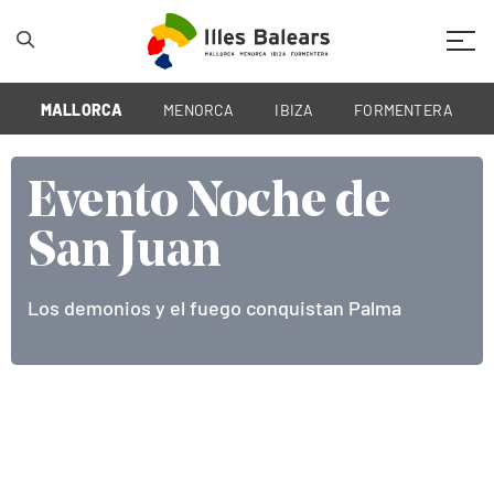
Mobil
MALLORCA
MENORCA
IBIZA
FORMENTERA
Evento Noche de
Evento Noche de
Evento Noche de
San Juan
San Juan
San Juan
Los demonios y el fuego conquistan Palma
Los demonios y el fuego conquistan Palma
Los demonios y el fuego conquistan Palma