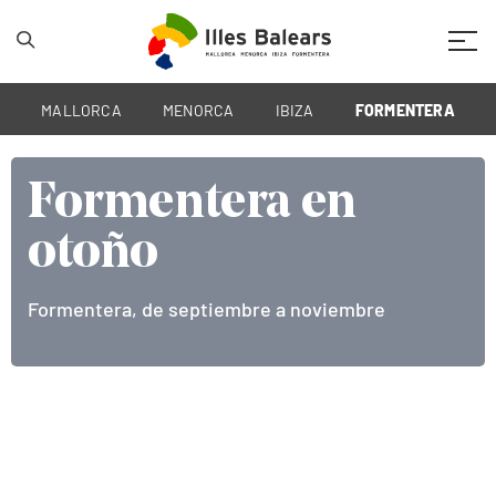
Mobil
MALLORCA
MENORCA
IBIZA
FORMENTERA
Formentera en
Formentera en
otoño
otoño
Formentera, de septiembre a noviembre
Formentera, de septiembre a noviembre