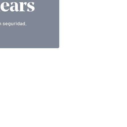
lears
n seguridad.