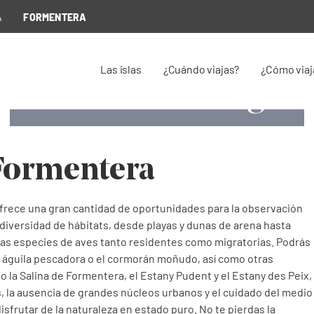
A
FORMENTERA
Las islas
¿Cuándo viajas?
¿Cómo viaj
Birdwatching
Birdwatching
Birdwatching
Birdwatching
Pardela balear (Puffinus mauretanicus)
Parque natural de Ses Salines en Formentera
Estany Pudent (Área protegida)
Ses Salines (Parque Natural)
Formentera
ofrece una gran cantidad de oportunidades para la observación
diversidad de hábitats, desde playas y dunas de arena hasta
has especies de aves tanto residentes como migratorias. Podrás
l águila pescadora o el cormorán moñudo, así como otras
o la Salina de Formentera, el Estany Pudent y el Estany des Peix,
 la ausencia de grandes núcleos urbanos y el cuidado del medio
sfrutar de la naturaleza en estado puro. No te pierdas la