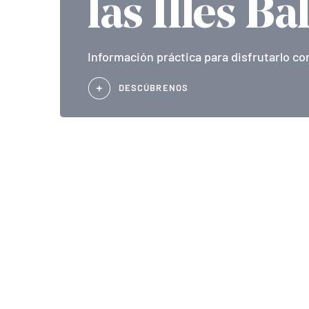
las Illes Ba
Información práctica para disfrutarlo co
DESCÚBRENOS