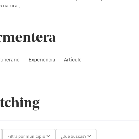
a natural.
rmentera
Itinerario
Experiencia
Artículo
tching
gle Select
Filtra por municipio
¿Qué buscas?
Toggle Select
Toggle Select