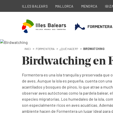
ILLES BALEARS
MALLORCA
MENORCA
IBIZ
FORMENTERA
INICI
FORMENTERA
¿QUÉ HACER?
BIRDWATCHING
Birdwatching en 
Formentera es una isla tranquila y preservada que 
de aves. Aunque la isla es pequeña, cuenta con una 
acantilados y bosques de pinos, lo que atrae a muc
observar aves autóctonas como la pardela balear, e
especies migratorias. Los humedales de la isla, com
son especialmente ricos en aves acuáticas. Además,
ambiente hacen de Formentera un lugar ideal para di