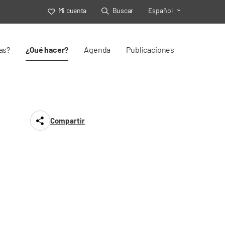
Mi cuenta
Buscar
Español
Toggle Select
as?
¿Qué hacer?
Agenda
Publicaciones
Compartir