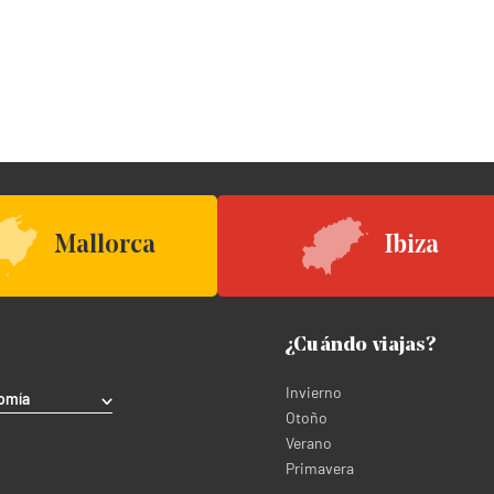
Mallorca
Ibiza
¿Cuándo viajas?
Invierno
omía
Otoño
Verano
Primavera