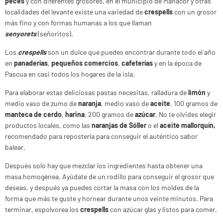
peces
y con diferentes grosores, en el municipio de Manacor y otras
localidades del levante existe una variedad de
crespells
con un grosor
más fino y con formas humanas a los que llaman
senyorets
(señoritos).
Los
crespells
son un dulce que puedes encontrar durante todo el año
en
panaderías
,
pequeños comercios
,
cafeterías
y en la época de
Pascua en casi todos los hogares de la isla.
Para elaborar estas deliciosas pastas necesitas, ralladura de
limón
y
medio vaso de zumo de
naranja
, medio vaso de
aceite
, 100 gramos de
manteca de cerdo
,
harina
, 200 gramos de
azúcar
. No te olvides elegir
productos locales, como las
naranjas de Sóller
o el
aceite mallorquín,
recomendado para repostería para conseguir el auténtico sabor
balear.
Después solo hay que mezclar los ingredientes hasta obtener una
masa homogénea. Ayúdate de un rodillo para conseguir el grosor que
deseas, y después ya puedes cortar la masa con los moldes de la
forma que más te guste y hornear durante unos veinte minutos. Para
terminar, espolvorea los
crespells
con azúcar glas y listos para comer.