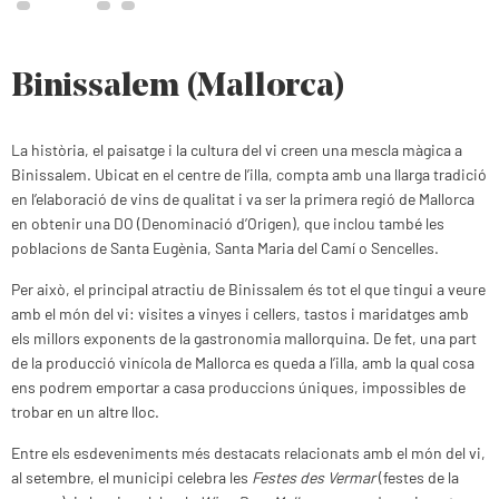
Binissalem (Mallorca)
La història, el paisatge i la cultura del vi creen una mescla màgica a
Binissalem. Ubicat en el centre de l’illa, compta amb una llarga tradició
en l’elaboració de vins de qualitat i va ser la primera regió de Mallorca
en obtenir una DO (Denominació d’Origen), que inclou també les
poblacions de Santa Eugènia, Santa Maria del Camí o Sencelles.
Per això, el principal atractiu de Binissalem és tot el que tingui a veure
amb el món del vi: visites a vinyes i cellers, tastos i maridatges amb
els millors exponents de la gastronomia mallorquina. De fet, una part
de la producció vinícola de Mallorca es queda a l’illa, amb la qual cosa
ens podrem emportar a casa produccions úniques, impossibles de
trobar en un altre lloc.
Entre els esdeveniments més destacats relacionats amb el món del vi,
al setembre, el municipi celebra les
Festes des Vermar
(festes de la