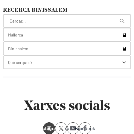
RECERCA BINISSALEM
Toggl
Mallorca
Toggl
Binissalem
Què cerques?
Toggl
Xarxes socials
Instagram
Youtube
Facebook