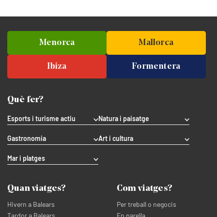
Menorca
Mallorca
Ibiza
Formentera
Què fer?
Esports i turisme actiu
Natura i paisatge
Gastronomia
Art i cultura
Mar i platges
Quan viatges?
Com viatges?
Hivern a Balears
Per treball o negocis
Tardor a Balears
En parella