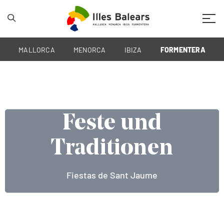
Mobil
MALLORCA
MENORCA
IBIZA
FORMENTERA
Feste und
Feste und
Feste und
Traditionen
Traditionen
Traditionen
Traditionelle Tänze Formentera
Kastagnetten von Formentera
Fiestas de Sant Jaume